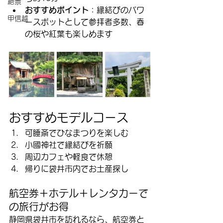
絶景
おすすめポイント
：縁結びのパワ
甲信越
ースポットとして参拝者多数、春
の桜や紅葉も楽しめます
おすすめモデルコース
可睡斎でひなまつりを楽しむ
小國神社で縁結びを祈願
周辺カフェや軽食で休憩
帰りに袋井市内でお土産探し
航空券＋ホテル＋レンタカーで
の旅行がお得
静岡県袋井市を訪れるなら、航空券と