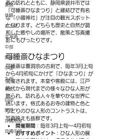
春の訪れとともに、静岡県袋井市では
美食
「可睡斎ひなまつり」と縁結びで有名
体験
な「小國神社」が注目の観光スポット
となります。どちらも歴史と自然が調
お土産
和した癒やしの場所で、散策と写真撮
北海道
影にもぴったりです。
中部
可睡斎ひなまつり
関東
可睡斎は曹洞宗の古刹で、毎年3月上旬
中国
から4月初旬にかけて「ひなまつり」が
九州
開催されます。本堂や客殿には、江戸
時代から現代までの様々なひな人形が
東北
飾られ、訪れる人々を華やかな世界に
四国
誘います。格式あるお寺の建物と色と
関西
りどりのひな人形のコントラストは、
写真映えも抜群です。
沖縄南部
開催期間
：毎年3月上旬～4月初旬
沖縄中部
おすすめポイント
：ひな人形の展