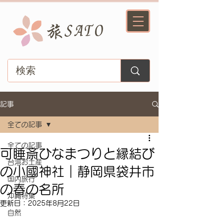
記事
全ての記事
全ての記事
可睡斎ひなまつりと縁結び
台湾お土産
の小國神社｜静岡県袋井市
国内旅行
の春の名所
沖縄特集
更新日：
2025年8月22日
自然