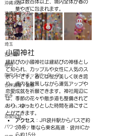
示は数百体以上、境内全体が春の
沖縄北部
華やぎに包まれます。
沖縄現地ツアー
山形
函館
埼玉
小國神社
宮古島
縁結びの小國神社は縁結びの神様とし
静岡
て知られ、カップルや女性に人気のス
国内ダイナミックパッケージ
ポットです。春には桜が美しく咲き誇
り、境内を散策しながら運気アップや
世界遺産・絶景
恋愛成就を祈願できます。神社周辺に
岩手
は、季節の花々や散歩道も整備されて
おり、ゆったりとした時間を過ごすこ
ハートスポット
とができます。
恋愛成就
アクセス
：JR袋井駅からバスで約
パワースポット
20分、車なら東名高速・袋井ICか
ら約15分