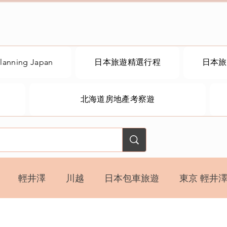
lanning Japan
日本旅遊精選行程
日本旅
北海道房地產考察遊
輕井澤
川越
日本包車旅遊
東京 輕井澤
深度旅遊
6天5夜
京都奈良
京都
奈良