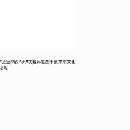
車旅遊
關西
6天5夜
世界遺產
千葉
東京
東北
児島