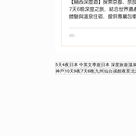
【關西深度遊】探索京都、奈
7天6晚深度之旅，結合世界遺
體驗與溫泉住宿，提供專屬包
導遊服務，為海外華人打造高
遊體驗。
5天4夜
日本 中英文導遊
日本 深度旅遊
溫
神戶
10天9夜
7天6晩
九州
仙台
函館夜景
北