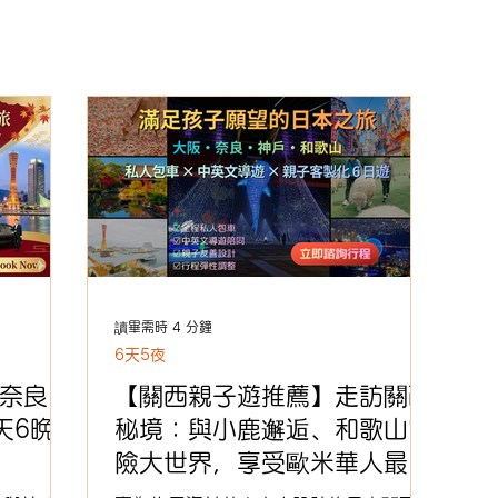
5夜
關西
10天9夜
東北
關東包車旅遊
神戶
和歌山
屋久島世界遺產
讀畢需時 4 分鐘
6天5夜
奈良・
【關西親子遊推薦】走訪關西
天6晩
秘境：與小鹿邂逅、和歌山冒
險大世界，享受歐米華人最愛
的私人訂製包車之旅