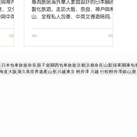
良與神戶的
專為旅居海外華人家庭設計的日本關西客
產、文化
製化旅遊。走訪大阪、奈良、神戶與和歌
車與中英文
山，全程私人包車、中英文導遊陪同，滿
品質日本旅
足孩子與大人的旅行願望，打造安心舒適
的親子奢華之旅。
泉
日本包車旅遊
奈良
親子遊
關西包車旅遊
京都
京都奈良
山梨
採果
關東包
海道
大阪
屋久島世界遺產
山形
川越
東京 輕井澤 川越 行程
輕井澤
銀山
鹿