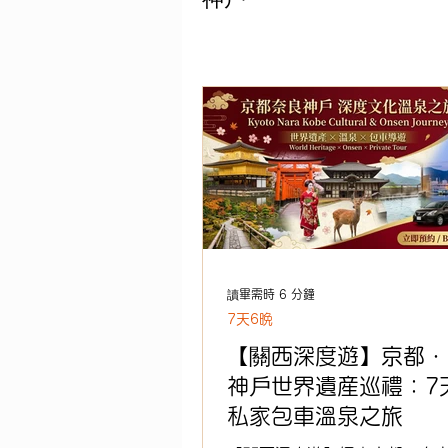
北海道
親子遊
6天
山形
銀山
仙台
讀畢需時 6 分鐘
7天6晩
【關西深度遊】京都・
神戶世界遺産巡禮：7
私家包車溫泉之旅