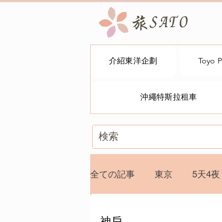
介紹東洋企劃
Toyo P
沖繩特斯拉租車
全ての記事
東京
5天4夜
日本 中英文導遊
日本 
神戶