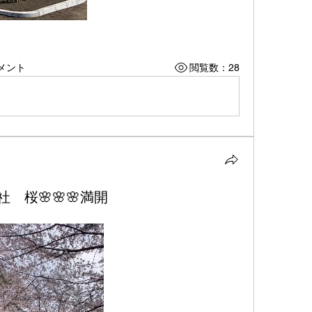
メント
閲覧数：28
桜🌸🌸🌸満開