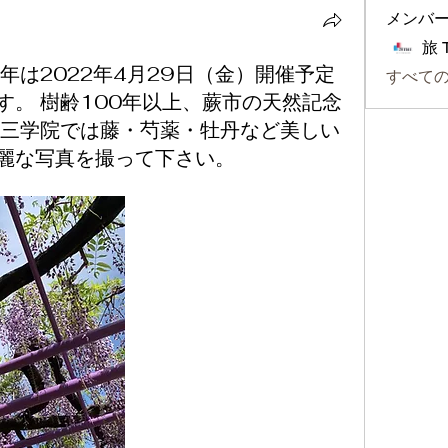
メンバ
旅 
年は2022年4月29日（金）開催予定
すべて
す。 樹齢100年以上、蕨市の天然記念
 三学院では藤・芍薬・牡丹など美しい
麗な写真を撮って下さい。