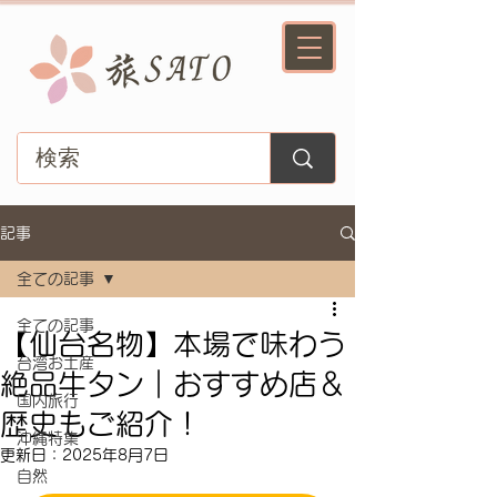
記事
全ての記事
全ての記事
【仙台名物】本場で味わう
台湾お土産
絶品牛タン｜おすすめ店＆
国内旅行
歴史もご紹介！
沖縄特集
更新日：
2025年8月7日
自然