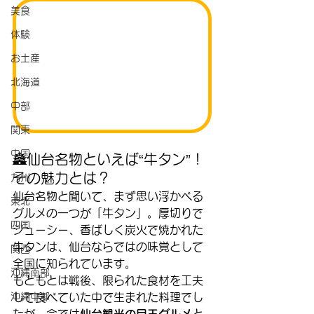
美食
体験
お土産
北海道
中部
関東
中国
🏯仙台名物といえば“牛タン”！
その魅力とは？
九州
仙台名物と聞いて、まず思い浮かべる
東北
グルメの一つが「牛タン」。厚切りで
四国
ジューシー、香ばしく炭火で焼かれた
牛タンは、仙台ならではの味覚として
関西
全国に知られています。
沖縄南部
もともとは戦後、限られた食材を工夫
して食べていた中で生まれた料理でし
沖縄中部
たが、今では
仙台観光の目玉グルメ
と