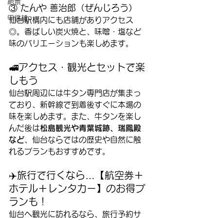
絶景
③ たんや 善治郎（ぜんじろう）
甲信越
仙台駅構内にも店舗がありアクセス
◎。香ばしい炭火焼と、味噌・塩など
味のバリエーションも楽しめます。
🚅アクセス・観光とセットで楽
しもう
仙台駅周辺には牛タン専門店が集まっ
ており、新幹線で到着後すぐに本場の
味を楽しめます。また、牛タンを楽し
んだ後は
松島観光や青葉城跡、瑞鳳殿
など
、仙台ならではの歴史や自然に触
れるプランもおすすめです。
✈️旅行で行くなら…【航空券＋
ホテル＋レンタカー】のお得プ
ランも！
仙台へ観光に訪れるなら、旅行予約サ