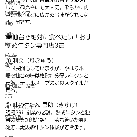
沖縄北部
して、観光客にも大人気。柔らかい肉
沖縄現地ツアー
質と噛むほどに広がる旨味がクセにな
る一品です。
山形
函館
🍽️仙台で絶対に食べたい！おす
すめ牛タン専門店3選
埼玉
宮古島
① 利久（りきゅう）
静岡
全国展開もしていますが、やはり本
場・仙台の味は格別。分厚い牛タンと
国内ダイナミックパッケージ
麦飯・テールスープの定食スタイルが
世界遺産・絶景
定番。
岩手
② 味の牛たん 喜助（きすけ）
ハートスポット
昭和29年創業の老舗。熟成牛タンと独
恋愛成就
自の焼き加減が評判。落ち着いた雰囲
気で、大人の牛タン体験ができます。
パワースポット