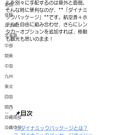
ルを別々に手配するのは意外と面倒。
美食
そんな時に便利なのが、**「ダイナミ
体験
ックパッケージ」**です。航空券＋ホ
テルを自由に組み合わせ、さらにレン
お土産
タカーオプションを追加すれば、移動
北海道
も観光も思いのまま！
中部
関東
中国
九州
東北
四国
関西
📌目次
沖縄南部
沖縄中部
1. ダイナミックパッケージとは？