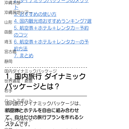
2. ダイナミックパッケージのメリッ
沖縄北部
ト
沖縄現地ツアー
3. おすすめの使い方
4. 国内観光地おすすめランキング7選
山形
5. 航空券＋ホテル＋レンタカー予約
函館
のコツ
6. 航空券＋ホテル＋レンタカーの予
埼玉
約方法
宮古島
7. まとめ
静岡
国内ダイナミックパッケージ
1. 国内旅行 ダイナミック
世界遺産・絶景
パッケージとは？
岩手
ハートスポット
国内旅行ダイナミックパッケージは、
航空券とホテルを自由に組み合わせ
恋愛成就
て、自分だけの旅行プランを作れるシ
パワースポット
ステム
です。