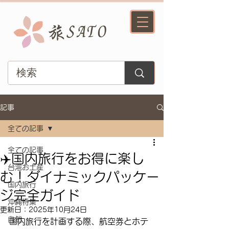
記事
全ての記事
全ての記事
✈️国内旅行をお得に楽し
台湾お土産
む！ダイナミックパッケー
国内旅行
ジ完全ガイド
沖縄特集
更新日：
2025年10月24日
自然
国内旅行を計画する際、航空券とホテ