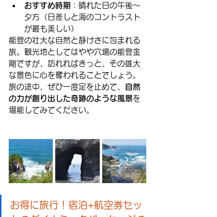
おすすめ時期
：晴れた日の午後〜
夕方（日差しと海のコントラスト
が最も美しい）
能登の壮大な自然と静けさに包まれる
旅。観光地としてはやや穴場の能登金
剛ですが、訪れればきっと、その雄大
な景色に心を奪われることでしょう。
旅の途中、ぜひ一度足を止めて、
自然
の力が創り出した奇跡のような風景
を
堪能してみてください。
お得に旅行！宿泊+航空券セッ