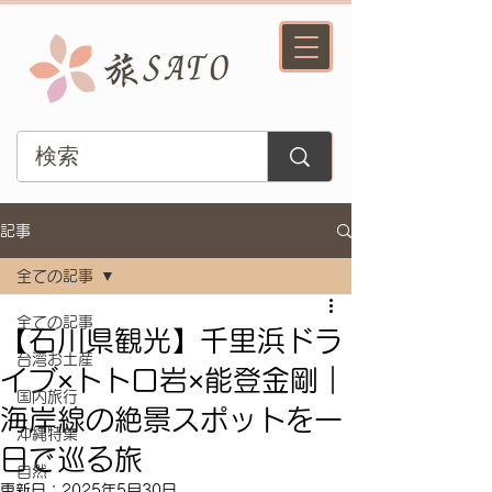
記事
全ての記事
全ての記事
【石川県観光】千里浜ドラ
台湾お土産
イブ×トトロ岩×能登金剛｜
国内旅行
海岸線の絶景スポットを一
沖縄特集
日で巡る旅
自然
更新日：
2025年5月30日