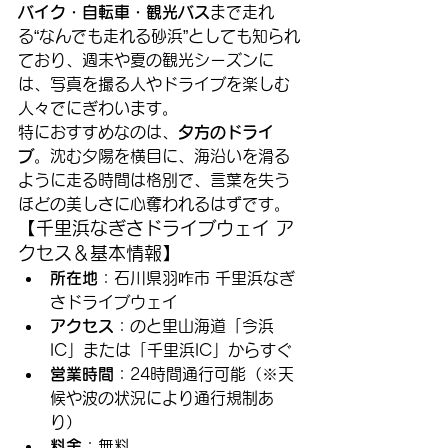
バイク・自転車・観光バス
まで走れ
る“なんでも走れる砂浜”としても知られ
ており、週末や夏の観光シーズンに
は、写真を撮る人やドライブを楽しむ
人々でにぎわいます。
特におすすめなのは、
夕方のドライ
ブ
。沈む夕陽を横目に、海沿いを滑る
ように走る時間は格別で、言葉を失う
ほどの美しさに心奪われるはずです。
【千里浜なぎさドライブウェイ ア
クセス＆基本情報】
所在地
：石川県羽咋市 千里浜なぎ
さドライブウェイ
アクセス
：のと里山海道「今浜
IC」または「千里浜IC」からすぐ
営業時間
：24時間通行可能（※天
候や波の状況により通行規制あ
り）
料金
：無料