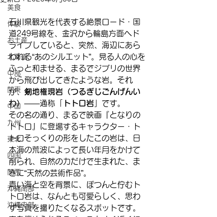
美食
石川県観光を代表する絶景ロード・国
体験
道249号線を、金沢から輪島方面へド
お土産
ライブしていると、突然、海辺にあら
われる“あのシルエット”。見る人の心を
北海道
ふっと和ませる、まるでジブリの世界
中部
から飛び出してきたような岩。それ
関東
が、
剱地権現岩（つるぎじごんげんい
わ）
――通称「
トトロ岩
」です。
中国
その名の通り、まるで映画『となりの
九州
トトロ』に登場するキャラクター・ト
トロそっくりの形をしたこの岩は、日
東北
本海の荒波によって長い年月をかけて
四国
削られ、自然の力だけで生まれた、ま
関西
さに“天然の芸術作品”。
青い海と空を背景に、ぽつんと佇むト
沖縄南部
トロ岩は、なんとも可愛らしく、思わ
沖縄中部
ず写真を撮りたくなるスポットです。