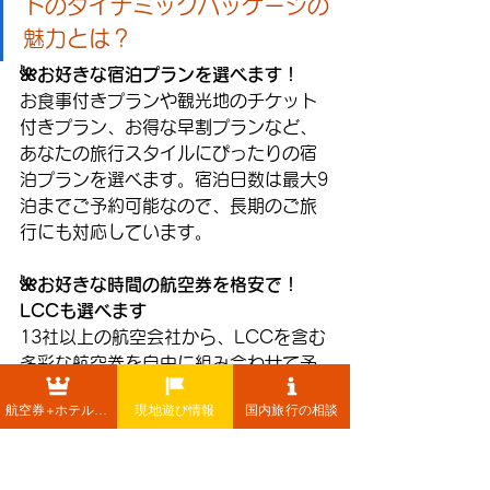
トのダイナミックパッケージの
魅力とは？
🌺お好きな宿泊プランを選べます！
お食事付きプランや観光地のチケット
付きプラン、お得な早割プランなど、
あなたの旅行スタイルにぴったりの宿
泊プランを選べます。宿泊日数は最大9
泊までご予約可能なので、長期のご旅
行にも対応しています。
🌺お好きな時間の航空券を格安で！
LCCも選べます
13社以上の航空会社から、LCCを含む
多彩な航空券を自由に組み合わせて予
約できます。料金を一括比較できるの
航空券+ホテル+レンタカー
現地遊び情報
国内旅行の相談
で、あなたにとって最もお得な便を簡
単に選択できます！