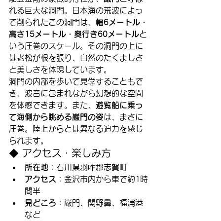
れる巨大な洞門。日本海の荒波によっ
て削られたこの洞門は、
幅6メートル・
高さ15メートル・奥行き60メートル
と
いう圧巻のスケール。その洞門の上に
は老松が根を張り、自然のたくましさ
と美しさを体現しています。
洞門の内部を歩いて見学することもで
き、波音に包まれながら幻想的な空間
を体感できます。また、
遊覧船に乗っ
て海側から眺める巌門の姿
は、まさに
圧巻。陸上からとは異なる迫力を感じ
られます。
◆ アクセス・楽しみ方
所在地
：石川県羽咋郡志賀町
アクセス
：金沢市内から車で約1時
間半
見どころ
：巌門、関野鼻、福浦港
など