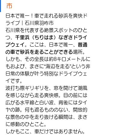
市
日本で唯一！車で走れる砂浜を爽快ド
ライブ｜石川県羽咋市
石川県を代表する絶景スポットのひと
つ、
千里浜（ちりはま）なぎさドライ
ブウェイ
。ここは、日本で唯一、
普通
の車で砂浜を走ることができる
場所。
しかも、その全長は約8キロメートルに
もおよび、まさに“海辺を走る”という非
日常の体験が叶う特別なドライブウェ
イです。
波打ち際ギリギリを、窓を開けて潮風
を感じながら走る爽快感。目の前には
広がる水平線と白い波、背後にはタイ
ヤの跡。何も遮るもののない、開放的
な景色の中を走り抜ける瞬間は、まさ
に感動のひとこと。
しかもここ、車だけではありません。