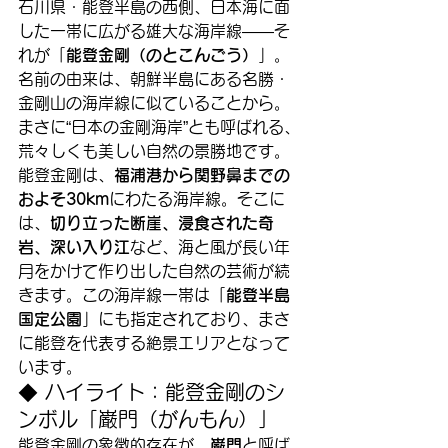
石川県・能登半島の西側、日本海に面
した一帯に広がる雄大な海岸線——そ
れが「
能登金剛（のとこんごう）
」。
名前の由来は、朝鮮半島にある名勝・
金剛山の海岸線に似ていることから。
まさに“日本の金剛海岸”とも呼ばれる、
荒々しくも美しい自然の景勝地です。
能登金剛は、
福浦港から関野鼻までの
およそ30km
にわたる海岸線。そこに
は、
切り立った断崖、浸食された奇
岩、深い入り江
など、海と風が長い年
月をかけて作り出した自然の芸術が続
きます。この海岸線一帯は「
能登半島
国定公園
」にも指定されており、まさ
に能登を代表する絶景エリアとなって
います。
◆ ハイライト：能登金剛のシ
ンボル「巌門（がんもん）」
能登金剛の象徴的存在が、
巌門
と呼ば