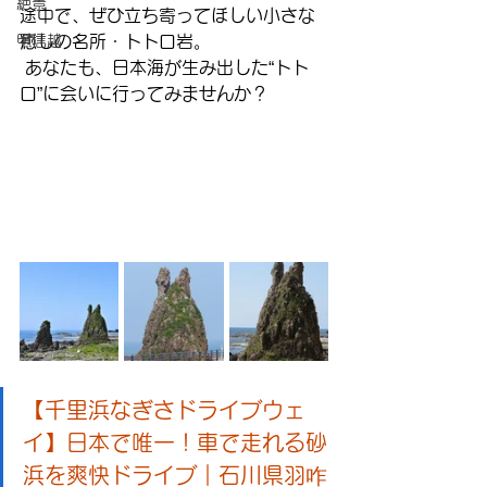
絶景
途中で、ぜひ立ち寄ってほしい小さな
甲信越
癒しの名所・トトロ岩。
 あなたも、日本海が生み出した“トト
ロ”に会いに行ってみませんか？
【千里浜なぎさドライブウェ
イ】日本で唯一！車で走れる砂
浜を爽快ドライブ｜石川県羽咋