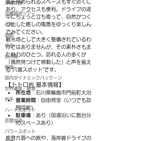
車を停められるスペースもすぐ近くに
沖縄北部
あり、アクセスも便利。ドライブの途
沖縄現地ツアー
中にちょっと立ち寄って、自然がつく
り出した癒しの風景をゆっくり楽しん
山形
でみてください。
函館
観光地として大きく整備されているわ
埼玉
けではありませんが、その素朴さもま
た魅力のひとつ。訪れる人の多くが
宮古島
「偶然見つけて感動した」と声を揃え
静岡
る“穴場スポット”です。
国内ダイナミックパッケージ
【トトロ岩 基本情報】
世界遺産・絶景
所在地
：石川県輪島市門前町大泊
岩手
営業時間
：自由見学（いつでも訪
問可能）
ハートスポット
駐車場
：あり（国道沿いに数台分
恋愛成就
のスペースあり）
パワースポット
能登方面への旅や、海岸線ドライブの