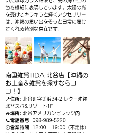
いた琉球ガラス釉薬で、島の海や空の
色を繊細に表現しています。太陽の光
を受けてキラキラと輝くアクセサリー
は、沖縄の思い出をそっと日常に届け
てくれる特別な存在です。
南国雑貨TIDA 北谷店【沖縄の
お土産＆雑貨を探すならコ
コ！】
📍
住所
: 北谷町字美浜34-2 レクー沖縄
北谷スパ&リゾート1F
🚙
場所
: 北谷アメリカンビレッジ内
📞
電話番号
: 098-989-5220
🕕
営業時間
: 12:00 – 19:00（不定休）