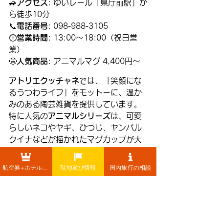
🚙
アクセス
: ゆいレール「県庁前駅」か
ら徒歩10分
📞
電話番号
: 098-988-3105
🕕
営業時間
: 13:00～18:00（祝日営
業）
🤩
人気商品
: アニマルマグ 4,400円～
アトリエクッチャネ
では、「笑顔にな
るうつわライフ」をモットーに、温か
みのある陶芸雑貨を提供しています。
特に人気の
アニマルシリーズ
は、可愛
らしいネコやヤギ、ひつじ、ヤンバル
クイナなどが描かれたマグカップが大
好評！
航空券+ホテル+レンタカー
現地遊び情報
国内旅行の相談
沖縄の自然や文化を感じるデザイン
は、どれも心が温まるものばかり。オ
リジナルの絵柄や形にこだわった商品
は、贈り物にも最適です。特に
アニマ
ルマグ
は、4,400円～で購入でき、毎