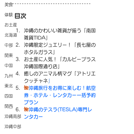
美食
体験
目次
お土産
沖縄のかわいい雑貨が揃う「南国
北海道
雑貨TIDA」
沖縄限定ジュエリー！「長七屋の
中部
ホタルガラス」
関東
お土産に人気！「カルビープラス
中国
沖縄国際通り店」
癒しのアニマル柄マグ「アトリエ
九州
クッチャネ
」
東北
🌺
沖縄旅行をお得に楽しむ！航空
券・ホテル・レンタカー一括予約
四国
プラン
関西
🌺
沖縄のテスラ(TESLA)専門レ
沖縄南部
ンタカー
沖縄中部