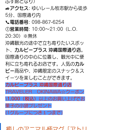
ぶす館となり）
🚙
アクセス
: ゆいレール牧志駅から徒歩
5分、国際通り内
📞
電話番号
: 098-867-6254
🕕
営業時間
: 10:00～21:00（L.O. 
20:30）※無休
沖縄観光の途中で立ち寄りたいスポッ
ト、
カルビープラス 沖縄国際通り店
。
国際通りの中心に位置し、観光中に便
利に立ち寄れるお店です。人気の
カル
ビー
商品や、沖縄限定のスナック＆ス
イーツを楽しむことができます。
カルビープラス 沖縄国際通り店
TRAVELER　OKINAWA☆クーポン
\
1,000（税込）
以上のお買い上げでお
菓子の小袋プレゼント
(1グループにつき１つまで)
癒しのアニマル柄マグ「アトリ