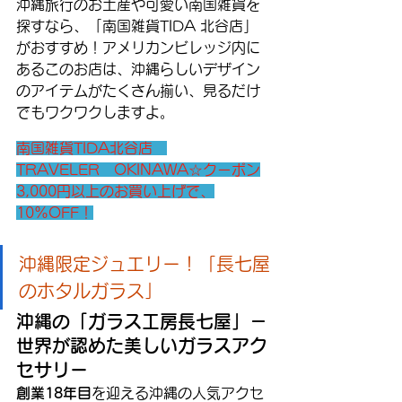
沖縄旅行のお土産や可愛い南国雑貨を
探すなら、「南国雑貨TIDA 北谷店」
がおすすめ！アメリカンビレッジ内に
あるこのお店は、沖縄らしいデザイン
のアイテムがたくさん揃い、見るだけ
でもワクワクしますよ。
南国雑貨TIDA北谷店　
TRAVELER　OKINAWA☆クーポン
3,000円以上のお買い上げで、
10%OFF！
沖縄限定ジュエリー！「長七屋
のホタルガラス」
沖縄の「ガラス工房長七屋」－
世界が認めた美しいガラスアク
セサリー
創業18年目
を迎える沖縄の人気アクセ