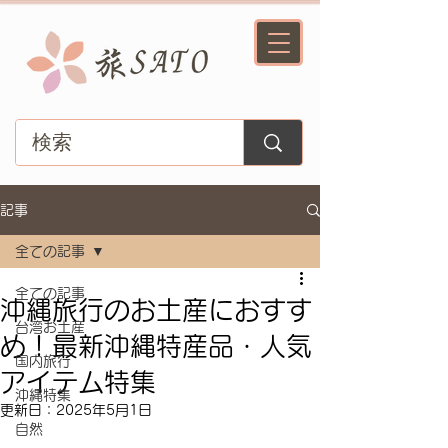
記事
全ての記事
全ての記事
沖縄旅行のお土産におすす
台湾お土産
め！最新沖縄特産品・人気
国内旅行
アイテム特集
沖縄特集
更新日：
2025年5月1日
自然