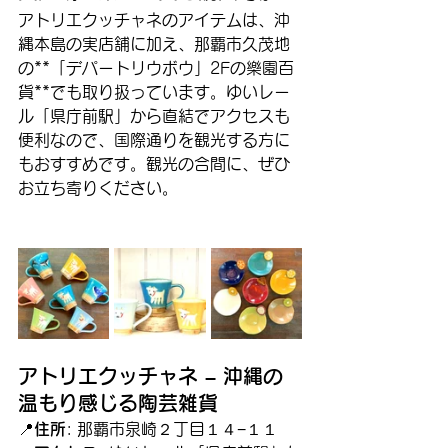
アトリエクッチャネのアイテムは、沖
縄本島の実店舗に加え、那覇市久茂地
の**「デパートリウボウ」2Fの樂園百
貨**でも取り扱っています。ゆいレー
ル「県庁前駅」から直結でアクセスも
便利なので、国際通りを観光する方に
もおすすめです。観光の合間に、ぜひ
お立ち寄りください。
アトリエクッチャネ – 沖縄の
温もり感じる陶芸雑貨
📍
住所
: 那覇市泉崎２丁目１４−１１