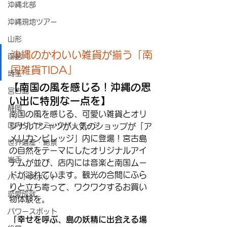
沖縄北部
沖縄現地ツアー
山形
沖縄のかわいい雑貨が揃う「南
函館
国雑貨TIDA」
埼玉
【南国の風を感じる！沖縄の思
宮古島
い出に特別な一点を】
静岡
南国の風を感じる、可愛い雑貨とオリ
国内ダイナミックパッケージ
ジナルTシャツが人気のショップが「ア
メリカンビレッジ」内に登場！宮古島
世界遺産・絶景
の自然をテーマにしたオリジナルアイ
岩手
テムが並び、店内には音楽と南国ムー
ドが溢れています。観光の合間にふら
ハートスポット
りと立ち寄って、ワクワクするお買い
恋愛成就
物体験を。
パワースポット
「幸せを呼ぶ、島の妖精に出会える場