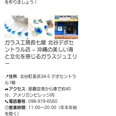
を作りましょう！
ガラス工房長七屋 北谷デポセ
ントラル店 – 沖縄の美しい海
と文化を感じるガラスジュエリ
ー
📍
住所
: 北谷町美浜34-5 デポセントラ
ル1階
🚙
アクセス
: 那覇空港から車で約40
分、アメリカンビレッジ内
📞
電話番号
: 098-979-6560
🕕
営業時間
: 11:00～20:00（年末年始
を除く）