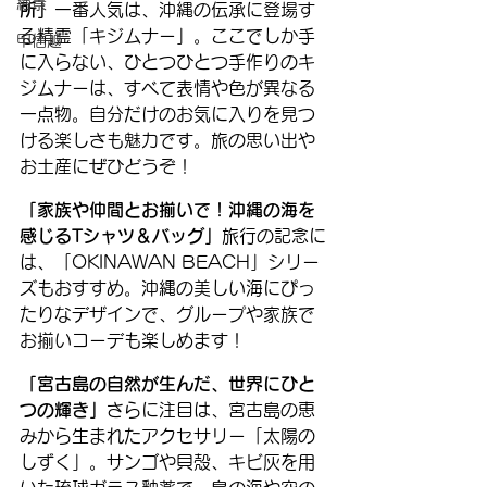
絶景
所」
一番人気は、沖縄の伝承に登場す
る精霊「キジムナー」。ここでしか手
甲信越
に入らない、ひとつひとつ手作りのキ
ジムナーは、すべて表情や色が異なる
一点物。自分だけのお気に入りを見つ
ける楽しさも魅力です。旅の思い出や
お土産にぜひどうぞ！
「家族や仲間とお揃いで！沖縄の海を
感じるTシャツ＆バッグ」
旅行の記念に
は、「OKINAWAN BEACH」シリー
ズもおすすめ。沖縄の美しい海にぴっ
たりなデザインで、グループや家族で
お揃いコーデも楽しめます！
「宮古島の自然が生んだ、世界にひと
つの輝き」
さらに注目は、宮古島の恵
みから生まれたアクセサリー「太陽の
しずく」。サンゴや貝殻、キビ灰を用