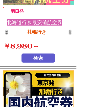
羽田発
北海道行き最安値航空券
札幌行き
￥8,980～
検索