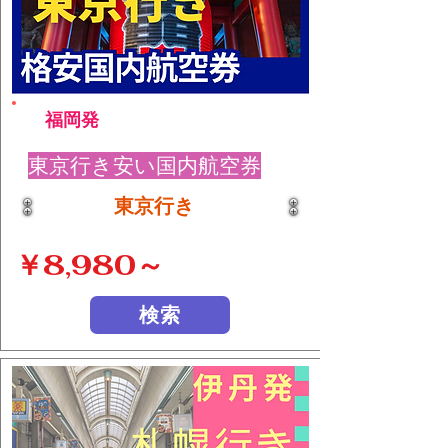
福岡発
東京行き安い国内航空券
東京行き
￥8,980～
検索