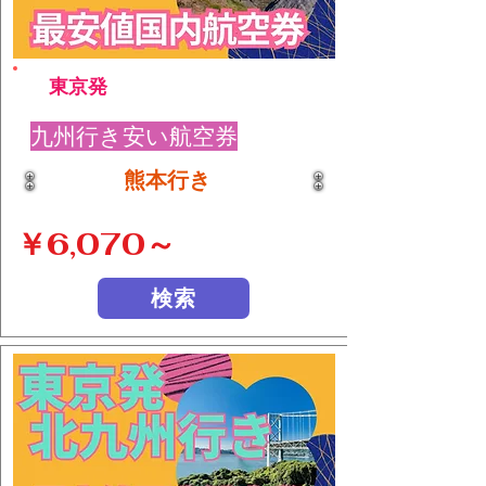
東京発
九州行き安い航空券
熊本行き
￥6,070～
検索