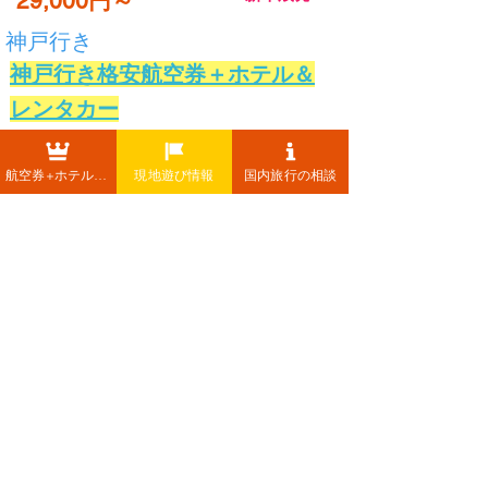
29,000円～
神戸行き
神戸行き格安航空券＋ホテル＆
レンタカー
航空券＋ホテルセット (1名 / 1泊2日)
航空券+ホテル+レンタカー
現地遊び情報
国内旅行の相談
で絶対お得♪＆レンタカーも一緒に予約し
ちゃう！
検索へ