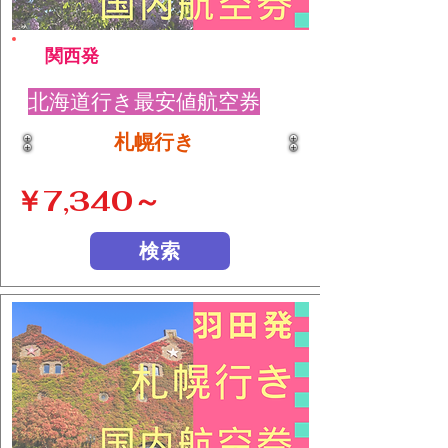
関西発
北海道行き最安値航空券
札幌行き
￥7,340～
検索