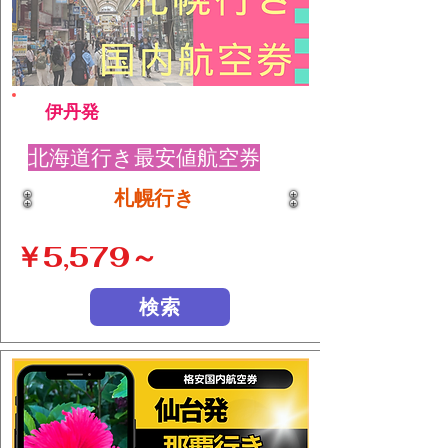
伊丹発
北海道行き最安値航空券
札幌行き
￥5,579～
検索