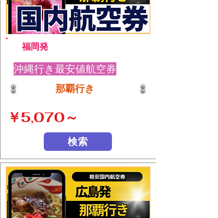
福岡発
沖縄行き最安値航空券
那覇行き
￥5,070～
検索