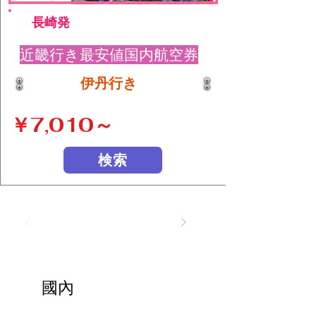
長崎発
近畿行き最安値国内航空券
伊丹行き
￥7,010～
検索
國內
​日本
酒店及租車（含機
票）