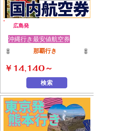
広島発
沖縄行き最安値航空券
那覇行き
￥14,140～
検索