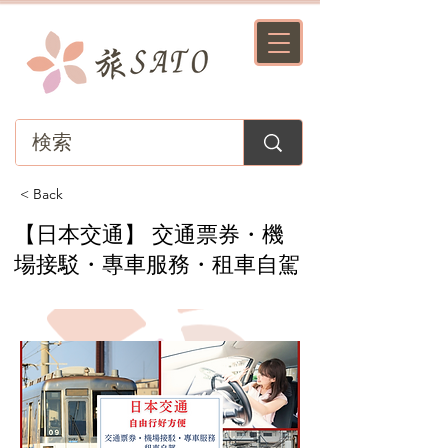
< Back
【日本交通】 交通票券・機
場接駁・專車服務・租車自駕