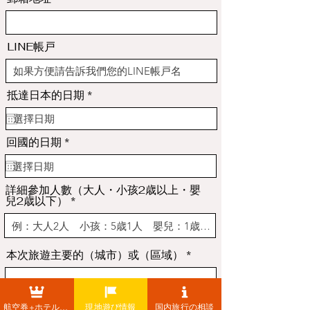
LINE帳戸
r
抵達日本的日期
*
e
q
u
i
r
回國的日期
*
r
e
e
q
d
u
i
詳細參加人數（大人・小孩2歳以上・嬰
r
兒2歳以下）
e
d
本次旅遊主要的（城市）或（區域）
預算（不包含機票）
航空券+ホテル+レンタカー
現地遊び情報
国内旅行の相談