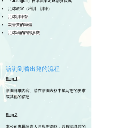
「JLeague」
日本職業足球聯賽觀戰
足球教室（培訓、訓練）
足球訓練營
親善賽的籌備
足球場的内部參觀
諮詢到着出発的流程
Step 1
諮詢詳細內容、請在諮詢表格中填写您的要求
或其他的信息
Step 2
本公司專屬負責人將與您聯絡，以確認具體的