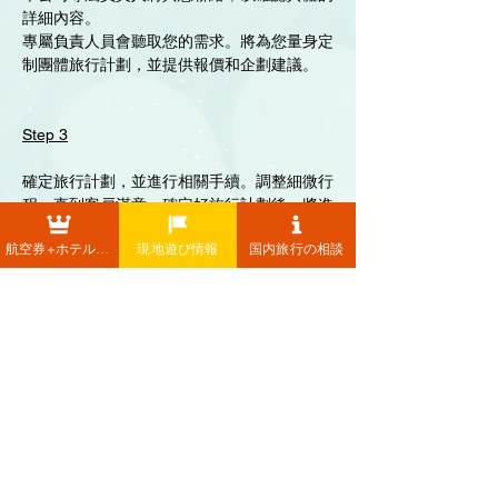
詳細內容。
專屬負責人員會聽取您的需求。將為您量身定
制團體旅行計劃，並提供報價和企劃建議。
Step 3
確定旅行計劃，並進行相關手續。調整細微行
程、直到客戸滿意、確定好旅行計劃後、將進
行諸如確定預約、付款等手續工作。
航空券+ホテル+レンタカー
現地遊び情報
国内旅行の相談
Step 4
最終確認，準備出發!
即將前往日本旅行。如果在出發前或旅行中有
任何疑問或不安，請隨時與我們聯繫，我們將
竭誠為您服
諮詢詳細內容