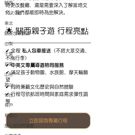
關西
時更改餐廳，還是需要深入了解當地文
化，我們都能即時為您解決。
10天9夜
東北
🌟 關西親子遊 行程亮點
關東包車旅遊
山梨
✔ 全程 
私人包車接送
（不搭大眾交通、
千葉
不拖行李）
採果
✔ 
中英文專屬導遊陪同服務
✔ 滿足孩子動物園、水族館、摩天輪願
山形
望
銀山
✔ 同時兼顧文化歷史與自然體驗
✔ 行程可依航班時間與家庭需求彈性調
仙台
整
神戶
和歌山
立即諮詢專屬行程
屋久島世界遺產