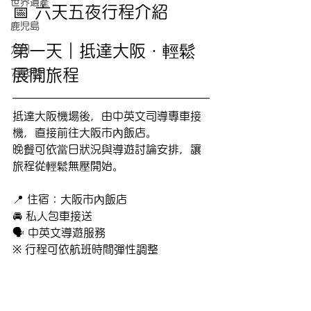
世界遺產
📅 六天五夜行程介紹
鹿児島
第一天｜抵達大阪・輕鬆
九州
展開旅程
7天6晩
抵達大阪機場後，由中英文司導專車接
機，直接前往大阪市內飯店。
晚餐可依當日狀況與導遊討論安排，讓
旅程從輕鬆無壓開始。
📍 住宿：大阪市內飯店
🚘 私人包車接送
🗣 中英文導遊服務
※ 行程可依航班時間彈性調整