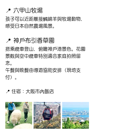
📍 六甲山牧場
孩子可以近距離接觸綿羊與牧場動物，
感受日本自然農場風景。
📍 神戶布引香草園
搭乘纜車登山，俯瞰神戶港景色。花園
景觀與空中纜車特別適合家庭拍照留
念。
午餐與晚餐由導遊協助安排（現地支
付）。
📍 住宿：大阪市內飯店