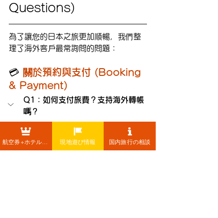
Questions)
為了讓您的日本之旅更加順暢，我們整
理了海外客戶最常詢問的問題：
💳 
關於預約與支付 (Booking 
& Payment)
Q1：如何支付旅費？支持海外轉帳
嗎？
我們主要接受銀行海外電匯 
(International Wire 
航空券+ホテル+レンタカー
現地遊び情報
国内旅行の相談
Transfer)。在您確認行程
後，我們會提供詳細的銀行帳
戶資訊。請注意，匯款手續費
需由客戶承擔。 ※ 建議提前
安排匯款，以確保您的車輛與
導遊檔期。