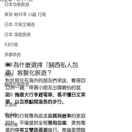
日本包車旅遊
東京 輕井澤 川越 行程
日本 中英文導遊
日本 深度旅遊
6天5夜
京都奈良
🌟 為什麼選擇「關西私人包
京都
車」客製化旅遊？
奈良
對於居住在海外的朋友們來說，難得回
關西包車旅遊
亞洲一趟，帶著小朋友出國最怕的就
是：
拖著大行李趕電車、看不懂日文菜
溫泉
單、以及景點間漫長的步行。
北海道
親子遊
我們的行程專為追求
品質與效率
的家庭
設計。不僅提供全程
專用包車
，更有專
6天5夜
業的
中英文雙語導遊
隨行。無論是想臨