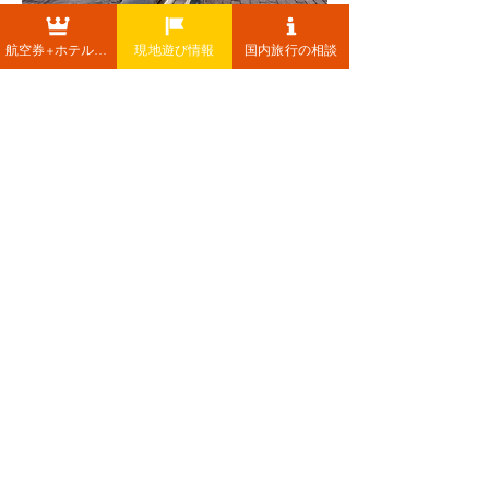
航空券+ホテル+レンタカー
現地遊び情報
国内旅行の相談
2
2
4
24
댓글을 입력하세요.
최신순
熊猫Panda Lin
2021년 10월 22일
横浜といえば温かい肉まんです😋
좋아요
답변 더보기
댓글 펼치기
グループについて