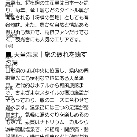
天童市。将棋駒の生産量は日本一を誇
美食
り、毎年、竜王戦などのタイトル戦が
体験
開催される「将棋の聖地」としても有
名です。また、豊かな自然と情緒ある
お土産
温泉街も魅力で、将棋ファンだけでな
北海道
く、観光客にも人気のエリアです。
中部
■ 天童温泉｜旅の疲れを癒す
関東
名湯
中国
山形県のほぼ中央に位置し、県内の周
九州
遊観光にも便利な立地にある天童温
泉。近代的なホテルから和風旅館ま
東北
で、さまざまなスタイルの宿泊施設が
四国
そろっており、旅のニーズに合わせて
選べます。温泉街には三つの足湯が整
関西
備され、気軽に湯めぐりを楽しめるの
沖縄南部
も魅力。泉質はナトリウム・カルシウ
ム－硫酸塩泉で、神経痛・関節痛・動
沖縄中部
脈硬化症・慢性皮膚病などに効能があ