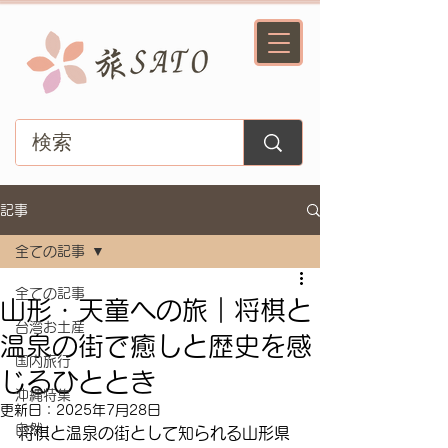
記事
全ての記事
全ての記事
山形・天童への旅｜将棋と
台湾お土産
温泉の街で癒しと歴史を感
国内旅行
じるひととき
沖縄特集
更新日：
2025年7月28日
自然
将棋と温泉の街として知られる山形県