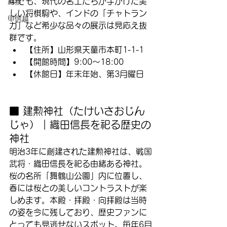
中でも、現代の名工たちが手がけた美
絶景
しい将棋駒や、インドの「チャトラン
甲信越
ガ」など希少な品々の展示は見応え抜
群です。
【住所】山形県天童市本町1-1-1
【開館時間】9:00〜18:00
【休館日】年末年始、第3月曜日
■ 建勲神社（たけいさおじん
じゃ）｜織田信長を祀る歴史の
神社
明治3年に創建された建勲神社は、戦国
武将・織田信長を祀る由緒ある神社。
桜の名所「舞鶴山公園」内に位置し、
春には桜との美しいコントラストが楽
しめます。本殿・拝殿・向拝殿は当時
の姿を今に残しており、歴史ファンに
とっても見逃せないスポット。毎年6月