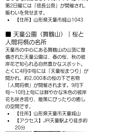
第2日曜には「信長公祭」が開催され、
賑わいを見せます。
【住所】山形県天童市城山1043
■ 天童公園（舞鶴山）｜桜と
人間将棋の名所
天童市の中心にある舞鶴山の山頂に整
備された天童公園は、春の桜、秋の彼
岸花で知られる自然豊かなスポット。
とくに4月中旬には「天童桜まつり」が
開かれ、約2,000本の桜の下で名物
「人間将棋」が開催されます。9月下
旬〜10月上旬には鮮やかな朱色の彼岸
花も咲き誇り、散策にぴったりの癒し
の空間です。
【住所】山形県天童市天童城山
【アクセス】JR天童駅より徒歩約
20分