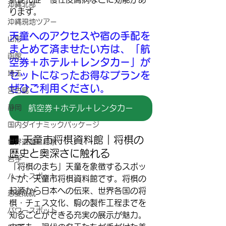
沖縄北部
ります。
沖縄現地ツアー
天童へのアクセスや宿の手配を
山形
まとめて済ませたい方は、「航
函館
空券＋ホテル＋レンタカー」が
埼玉
セットになったお得なプランを
ぜひご利用ください。
宮古島
静岡
航空券＋ホテル＋レンタカー
国内ダイナミックパッケージ
■ 天童市将棋資料館｜将棋の
世界遺産・絶景
歴史と奥深さに触れる
岩手
「将棋のまち」天童を象徴するスポッ
ハートスポット
トが、天童市将棋資料館です。将棋の
起源から日本への伝来、世界各国の将
恋愛成就
棋・チェス文化、駒の製作工程までを
パワースポット
知ることができる充実の展示が魅力。